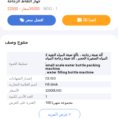
جهاز التقاط الزجاجة
MOQ：1
الأسعار：22500USD
ﺎﺘﺼﻟ ﺍﻶﻧ
افضل سعر
منتوج وصف
آلة تعبئة المياه النقية 2L ، آلة تعبئة زجاجة
المياه الصغيرة الحجم ، آلة تعبئة زجاجة المياه
,
تسليط الضوء
small scale water bottle packing
machine
,
water filling bottle machine
CE ISO
إصدار الشهادات
Fill drink
اسم العلامة التجارية
22500USD
الأسعار
1
الحد الأدنى لكمية
100 مجموعة شهريا
القدرة على العرض
عرض المزيد