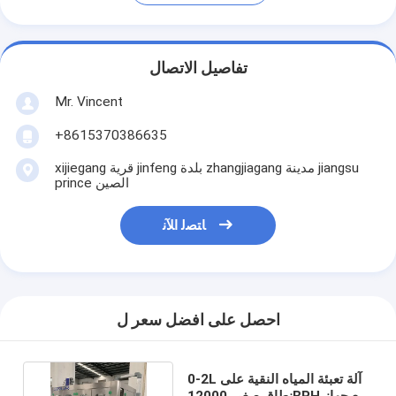
تفاصيل الاتصال
Mr. Vincent
+8615370386635
xijiegang قرية jinfeng بلدة zhangjiagang مدينة jiangsu
prince الصين
ﺎﺘﺼﻟ ﺍﻶﻧ
احصل على افضل سعر ل
0-2L آلة تعبئة المياه النقية على
نطاق صغير 12000BPH مع جهاز