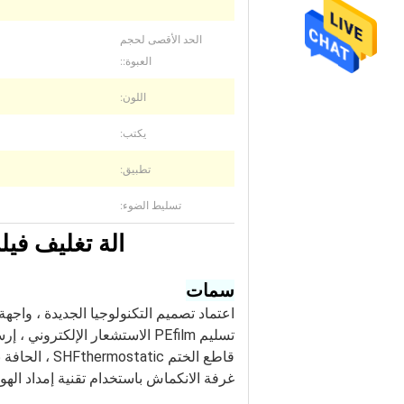
الحد الأقصى لحجم
العبوة::
اللون:
يكتب:
تطبيق:
تسليط الضوء:
آلة تغليف فيلم الحر
سمات
اعتماد تصميم التكنولوجيا الجديدة ، واج
تسليم PEfilm الاستشعار الإلكتروني ، إرسال غشاء مستقر وسريع ومريح
قاطع الختم SHFthermostatic ، الحافة بحزم ، مقطوع بسرعة
غرفة الانكماش باستخدام تقنية إمداد الهو