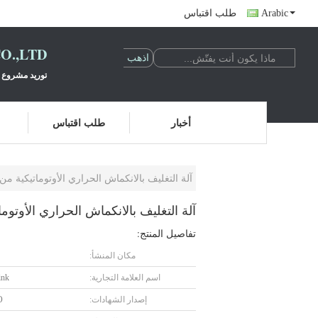
Arabic
طلب اقتباس
O.,LTD
توريد مشروع ت
أخبار
طلب اقتباس
آلة التغليف بالانكماش الحراري الأوتوماتيكية من النوع L لزجاجات ال
آلة التغليف بالانكماش الحراري الأوتوماتيكية من النوع
تفاصيل المنتج:
مكان المنشأ:
اسم العلامة التجارية:
ink
إصدار الشهادات:
O