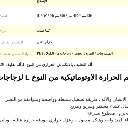
الإصلاح
اسم:
450 مم * 400 مم * 390 مم (L * W * H)
قوة:
كما طلب
التعبئة والتغليف:
حزام النقل
مواد التعبئة والتغليف::
المشروبات / البيرة / العصير / زجاجات ماء الكولا / PET
آلة التغليف بالانكماش الحراري من النوع L
آلة تغليف ال
,
ارة الأوتوماتيكية من النوع L لزجاجات المياه PET
هة الإنسان والآلة ، طريقة تشغيل بسيطة وواضحة ومتوافقة مع البشر
اء المتداولة ، وهيكل معقول ، وعزل حراري ، ودقة حرارة عالية ، وتأثي