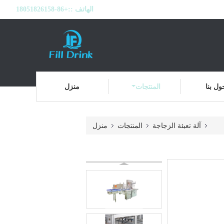
الهاتف ::
+86-18051826158
ول بنا
المنتجات
منزل
آلة تعبئة الزجاجة
المنتجات
منزل