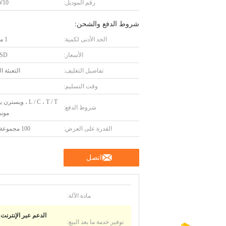
رقم الموديل:
W10
شروط الدفع والشحن:
الحد الأدنى لكمية:
1 مجموعة
الأسعار:
USD
تفاصيل التغليف:
التعبئة ا
وقت التسليم:
L / C ، T / T ، ويست
شروط الدفع:
موني
القدرة على العرض:
100 مجموعة شهريا
اتصل
مادة الآلة:
الدعم عبر الإنترنت ،
توفير خدمة ما بعد البيع: