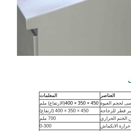
ف
العناصر
المعلمات
قصى لحجم العبوة
450 × 350 × 400
(الارتفاع) ملم
بر قطر للزجاجة
450 × 350 × 400 (ارتفاع)
الختم الحراري
700 ملم
حرارة الانكماش
0-300