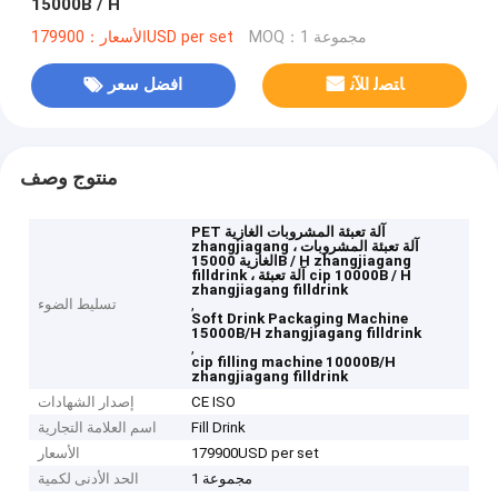
15000B / H
MOQ：1 مجموعة
الأسعار：179900USD per set
ﺎﺘﺼﻟ ﺍﻶﻧ
افضل سعر
منتوج وصف
PET آلة تعبئة المشروبات الغازية
zhangjiagang ، آلة تعبئة المشروبات
الغازية 15000B / H zhangjiagang
filldrink ، آلة تعبئة cip 10000B / H
zhangjiagang filldrink
,
تسليط الضوء
Soft Drink Packaging Machine
15000B/H zhangjiagang filldrink
,
cip filling machine 10000B/H
zhangjiagang filldrink
CE ISO
إصدار الشهادات
Fill Drink
اسم العلامة التجارية
179900USD per set
الأسعار
1 مجموعة
الحد الأدنى لكمية