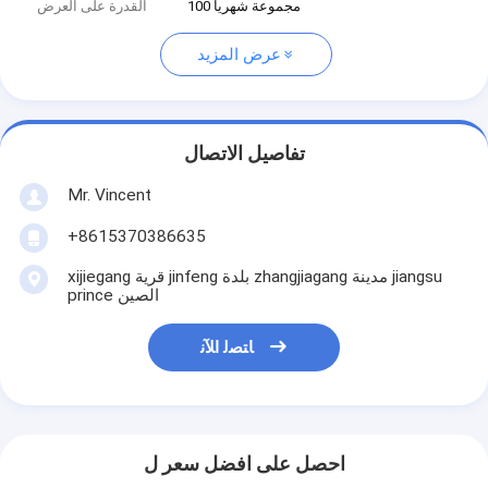
100 مجموعة شهريا
القدرة على العرض
عرض المزيد
تفاصيل الاتصال
Mr. Vincent
+8615370386635
xijiegang قرية jinfeng بلدة zhangjiagang مدينة jiangsu
prince الصين
ﺎﺘﺼﻟ ﺍﻶﻧ
احصل على افضل سعر ل