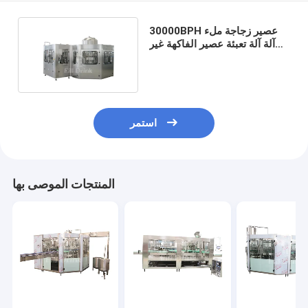
30000BPH عصير زجاجة ملء
آلة آلة تعبئة عصير الفاكهة غير
مشروب الصودا
استمر
المنتجات الموصى بها