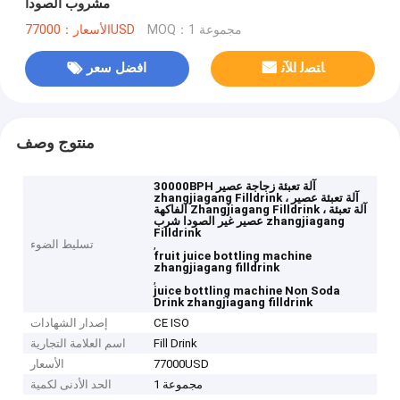
مشروب الصودا
MOQ：1 مجموعة
الأسعار：77000USD
ﺎﺘﺼﻟ ﺍﻶﻧ
افضل سعر
منتوج وصف
30000BPH آلة تعبئة زجاجة عصير
zhangjiagang Filldrink ، آلة تعبئة عصير
الفاكهة Zhangjiagang Filldrink ، آلة تعبئة
عصير غير الصودا شرب zhangjiagang
Filldrink
,
تسليط الضوء
fruit juice bottling machine
zhangjiagang filldrink
,
juice bottling machine Non Soda
Drink zhangjiagang filldrink
CE ISO
إصدار الشهادات
Fill Drink
اسم العلامة التجارية
77000USD
الأسعار
1 مجموعة
الحد الأدنى لكمية