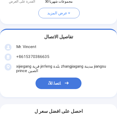
30 مجموعات شهريا
القدرة على العرض
عرض المزيد
تفاصيل الاتصال
Mr. Vincent
+8615370386635
xijiegang قرية jinfeng بلدة zhangjiagang مدينة jiangsu
prince الصين
ﺎﺘﺼﻟ ﺍﻶﻧ
احصل على افضل سعر ل