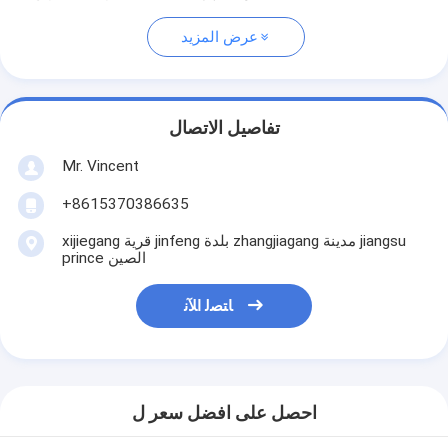
عرض المزيد
تفاصيل الاتصال
Mr. Vincent
+8615370386635
xijiegang قرية jinfeng بلدة zhangjiagang مدينة jiangsu
prince الصين
ﺎﺘﺼﻟ ﺍﻶﻧ
احصل على افضل سعر ل