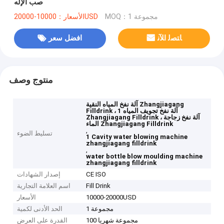
صب الإله
MOQ：1 مجموعة
الأسعار：10000-20000USD
ﺎﺘﺼﻟ ﺍﻶﻧ
افضل سعر
منتوج وصف
آلة نفخ المياه النقية Zhangjiagang
Filldrink ، 1 آلة نفخ تجويف المياه
Zhangjiagang Filldrink ، آلة نفخ زجاجة
الماء Zhangjiagang Filldrink
,
تسليط الضوء
1 Cavity water blowing machine
zhangjiagang filldrink
,
water bottle blow moulding machine
zhangjiagang filldrink
CE ISO
إصدار الشهادات
Fill Drink
اسم العلامة التجارية
10000-20000USD
الأسعار
1 مجموعة
الحد الأدنى لكمية
100 مجموعة شهريا
القدرة على العرض