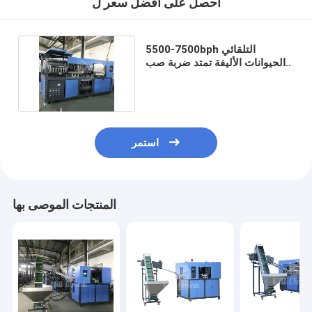
احصل على افضل سعر ل
5500-7500bph التلقائي
الحيوانات الأليفة تمتد ضربة صب
آلة شاشة تعمل باللمس
استمر
المنتجات الموصى بها