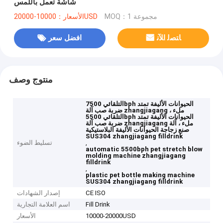
شاشة تعمل باللمس
MOQ：1 مجموعة
الأسعار：10000-20000USD
ﺎﺘﺼﻟ ﺍﻶﻧ
افضل سعر
منتوج وصف
التلقائي 7500bph الحيوانات الأليفة تمتد
ضربة صب آلة zhangjiagang ملء ،
التلقائي 5500bph الحيوانات الأليفة تمتد
ضربة صب آلة zhangjiagang ملء ، آلة
صنع زجاجة الحيوانات الأليفة البلاستيكية
SUS304 zhangjiagang filldrink
,
تسليط الضوء
automatic 5500bph pet stretch blow
molding machine zhangjiagang
filldrink
,
plastic pet bottle making machine
SUS304 zhangjiagang filldrink
CE ISO
إصدار الشهادات
Fill Drink
اسم العلامة التجارية
10000-20000USD
الأسعار