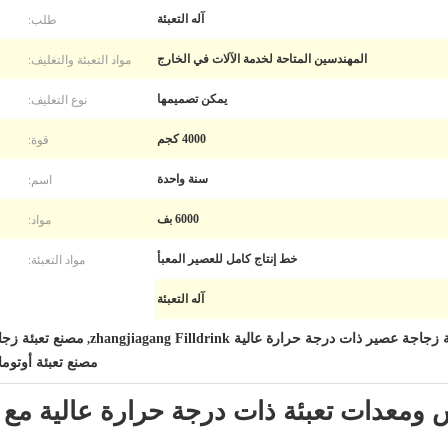
طلب:
آله التعبئة
مواد التعبئة والتغليف:
المهندسين المتاحة لخدمة الآلات في الخارج
نوع التغليف:
يمكن تصميمها
قوة:
4000 كجم
اسم:
سنة واحدة
مواد:
6000 بف
مواد التعبئة:
خط إنتاج كامل للعصير المعبأ
آله التعبئة
جاجة عصير ذات درجة حرارة عالية zhangjiagang Filldrink
مصنع تعبئة زجاجة المياه illdrink
,
مصنع تعبئة أوتوماتيكي بالكامل nk
ومعدات تعبئة ذات درجة حرارة عالية مع 