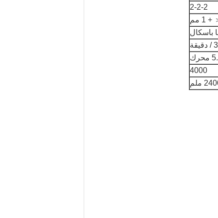
2-2-2
+ 1 مم
حرك
4000