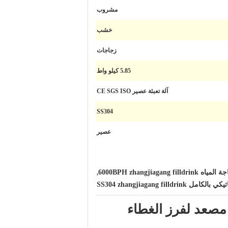
مشروب
خشب
زجاجات
5.85 كيلو واط
آلة تعبئة عصير CE SGS ISO
SS304
عصير
6000BPH zhangjiagang f
,
SS304 zhangjiagang filldri
مصعد لفرز الغطاء