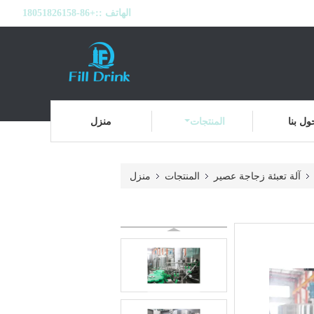
الهاتف ::
+86-18051826158
ول بنا
المنتجات
منزل
آلة تعبئة زجاجة عصير
المنتجات
منزل