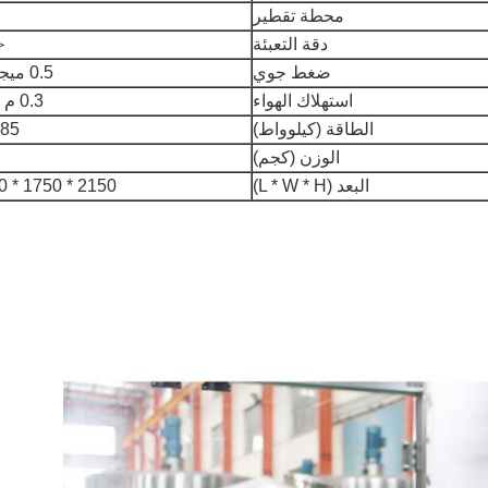
محطة تقطير
دقة التعبئة
＜ 
ضغط جوي
0.5 ميجا باسكال
استهلاك الهواء
0.3 م 3 / دقيقة
الطاقة (كيلوواط)
5.85 م
الوزن (كجم)
البعد (L * W * H)
2150 * 1750 * 2400 ملم