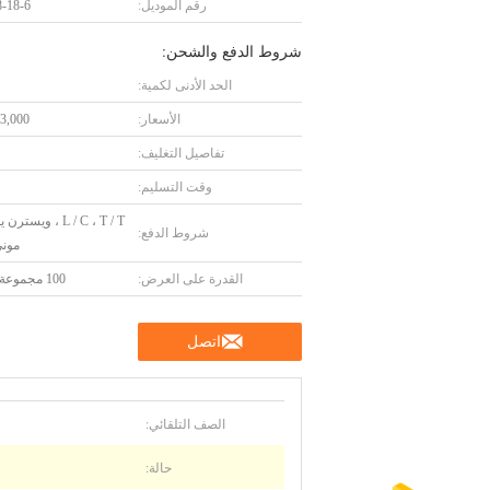
رقم الموديل:
-18-6
شروط الدفع والشحن:
الحد الأدنى لكمية:
الأسعار:
3,000 USD
تفاصيل التغليف:
وقت التسليم:
L / C ، T / T ، ويست
شروط الدفع:
موني
القدرة على العرض:
100 مجموعة شهريا
اتصل
الصف التلقائي:
حالة: