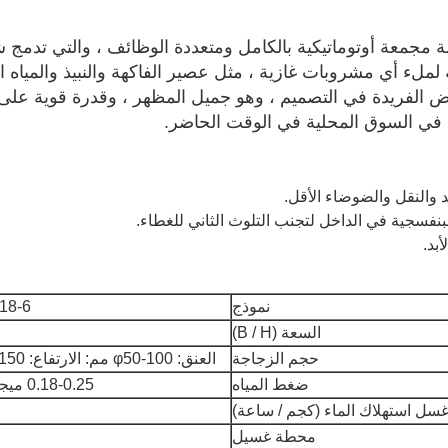
آلة مجمعة أوتوماتيكية بالكامل ومتعددة الوظائف ، والتي تدمج
ملء أي مشروبات غازية ، مثل عصير الفاكهة والنبيذ والمياه ال
ض الفريدة في التصميم ، وهو جميل المظهر ، وقدرة قوية على 
 في السوق المحلية في الوقت الحاضر.
 والنقل والضوضاء الأقل.
بنفسجية في الداخل لتجنب التلوث الثاني للغطاء.
نموذج
18-6
السعة (B / H)
حجم الزجاجة
العنق: φ50-100 مم: الارتفاع: 150-320 مم
ضغط المياه
0.18-0.25 ميجا باسكال
سل استهلاك الماء (كجم / ساعة)
محطة غسيل